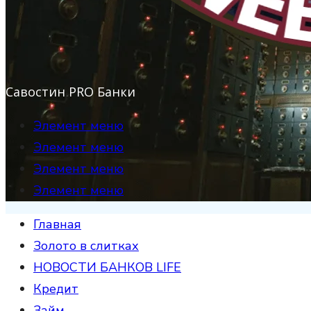
Савостин PRO Банки
Элемент меню
Элемент меню
Элемент меню
Элемент меню
Главная
Золото в слитках
НОВОСТИ БАНКОВ LIFE
Кредит
Займ