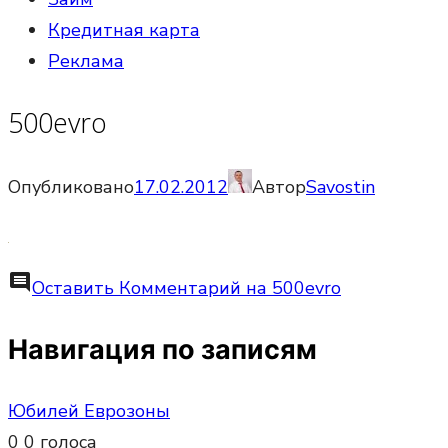
Кредитная карта
Реклама
500evro
Опубликовано
17.02.2012
Автор
Savostin
comment
Оставить Комментарий
на 500evro
Навигация по записям
Юбилей Еврозоны
0
0
голоса