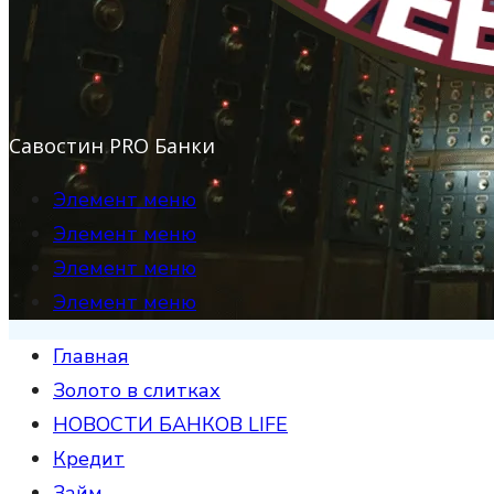
Савостин PRO Банки
Элемент меню
Элемент меню
Элемент меню
Элемент меню
Главная
Золото в слитках
НОВОСТИ БАНКОВ LIFE
Кредит
Займ