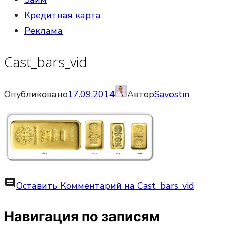
Кредитная карта
Реклама
Cast_bars_vid
Опубликовано
17.09.2014
Автор
Savostin
comment
Оставить Комментарий
на Cast_bars_vid
Навигация по записям