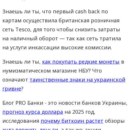
Знаешь ли ты, что первый cash back по
картам осуществила британская розничная
сеть Tesco, для того чтобы снизить затраты
на наличный оборот — так как сеть тратила
на услуги инкассации высокие комиссии.
Знаешь ли ты,
как покупать редкие монеты
в
нумизматическом магазине НБУ? Что
означают
таинственные знаки на украинской
гривне
?
Блог PRO Банки - это новости банков Украины,
прогноз курса доллара
на 2025 год,
исследования
почему биткоин растет
обзоры
куда вложить деньги
, а так же: акции,