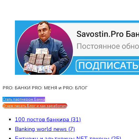
PRO: БАНКИ PRO: МЕНЯ и PRO: БЛОГ
Стать партнером Банка
Evgen Savostin My CV
О чем писать Блог и как заработать
100 постов банкира (31)
Banking world news (7)
Биткоин и альткоины NFT токены (25)