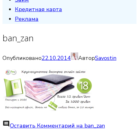
Кредитная карта
Реклама
ban_zan
Опубликовано
22.10.2014
Автор
Savostin
comment
Оставить Комментарий
на ban_zan