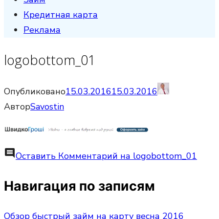
Кредитная карта
Реклама
logobottom_01
Опубликовано
15.03.2016
15.03.2016
Автор
Savostin
comment
Оставить Комментарий
на logobottom_01
Навигация по записям
Обзор быстрый займ на карту весна 2016