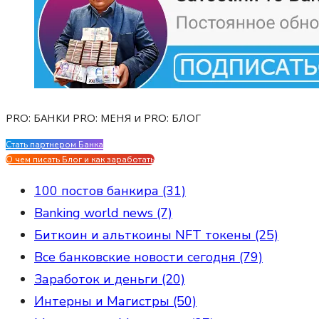
PRO: БАНКИ PRO: МЕНЯ и PRO: БЛОГ
Стать партнером Банка
Evgen Savostin My CV
О чем писать Блог и как заработать
100 постов банкира (31)
Banking world news (7)
Биткоин и альткоины NFT токены (25)
Все банковские новости сегодня (79)
Заработок и деньги (20)
Интерны и Магистры (50)