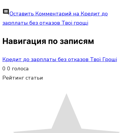
comment
Оставить Комментарий
на Кредит до
зарплаты без отказов Твоі грощі
Навигация по записям
Кредит до зарплаты без отказов Твої Гроші
0
0
голоса
Рейтинг статьи