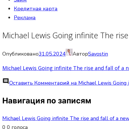
Кредитная карта
Реклама
Michael Lewis Going infinite The ris
Опубликовано
31.05.2024
Автор
Savostin
Michael Lewis Going infinite The rise and fall of a
comment
Оставить Комментарий
на Michael Lewis Going i
Навигация по записям
Michael Lewis Going infinite The rise and fall of a n
0
0
голоса