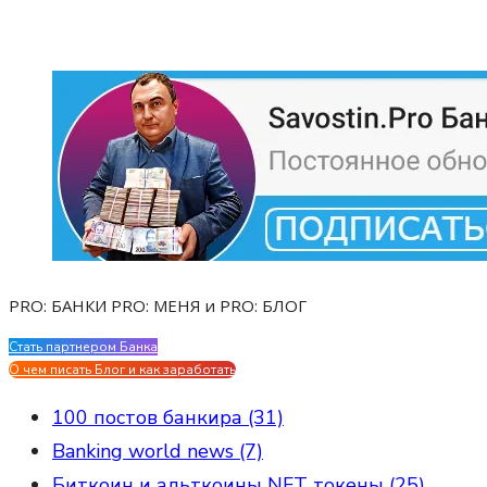
PRO: БАНКИ PRO: МЕНЯ и PRO: БЛОГ
Стать партнером Банка
Evgen Savostin My CV
О чем писать Блог и как заработать
100 постов банкира (31)
Banking world news (7)
Биткоин и альткоины NFT токены (25)