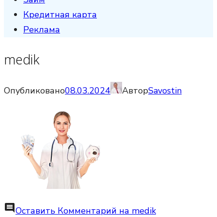
Кредитная карта
Реклама
medik
Опубликовано
08.03.2024
Автор
Savostin
comment
Оставить Комментарий
на medik