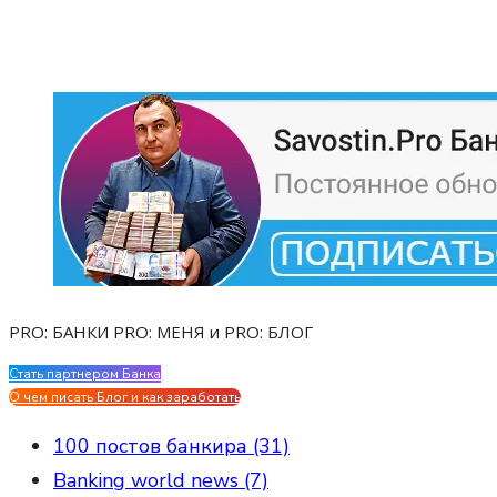
PRO: БАНКИ PRO: МЕНЯ и PRO: БЛОГ
Стать партнером Банка
Evgen Savostin My CV
О чем писать Блог и как заработать
100 постов банкира (31)
Banking world news (7)