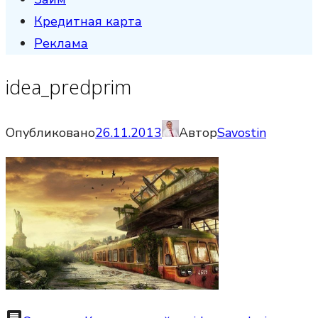
Кредитная карта
Реклама
idea_predprim
Опубликовано
26.11.2013
Автор
Savostin
comment