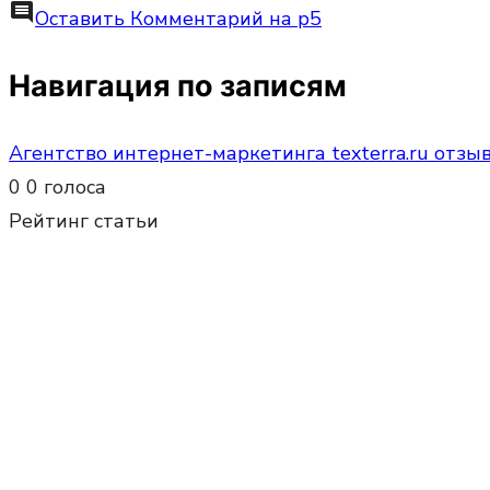
comment
Оставить Комментарий
на p5
Навигация по записям
Агентство интернет-маркетинга texterra.ru отзы
0
0
голоса
Рейтинг статьи