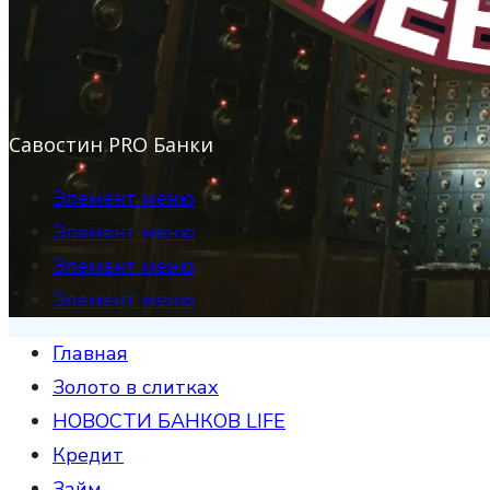
Савостин PRO Банки
Элемент меню
Элемент меню
Элемент меню
Элемент меню
Главная
Золото в слитках
НОВОСТИ БАНКОВ LIFE
Кредит
Займ