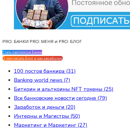
PRO: БАНКИ PRO: МЕНЯ и PRO: БЛОГ
Стать партнером Банка
Evgen Savostin My CV
О чем писать Блог и как заработать
100 постов банкира (31)
Banking world news (7)
Биткоин и альткоины NFT токены (25)
Все банковские новости сегодня (79)
Заработок и деньги (20)
Интерны и Магистры (50)
Маркетинг и Маркетинг (27)