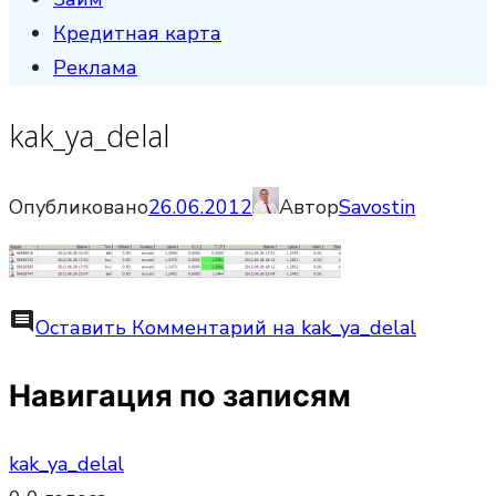
Кредитная карта
Реклама
kak_ya_delal
Опубликовано
26.06.2012
Автор
Savostin
comment
Оставить Комментарий
на kak_ya_delal
Навигация по записям
kak_ya_delal