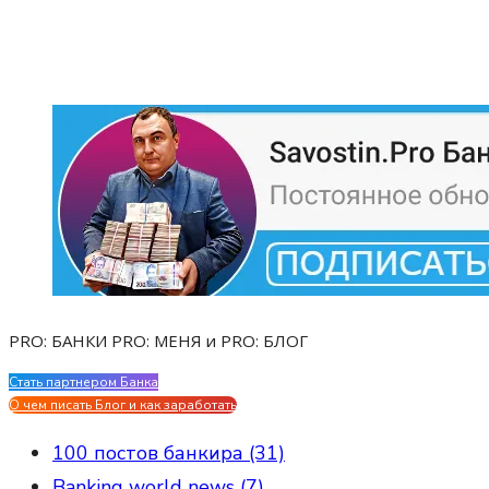
PRO: БАНКИ PRO: МЕНЯ и PRO: БЛОГ
Стать партнером Банка
Evgen Savostin My CV
О чем писать Блог и как заработать
100 постов банкира (31)
Banking world news (7)