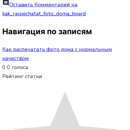
comment
Оставить Комментарий
на
kak_raspechatat_foto_doma_board
Навигация по записям
Как распечатать фото дома с нормальным
качеством
0
0
голоса
Рейтинг статьи