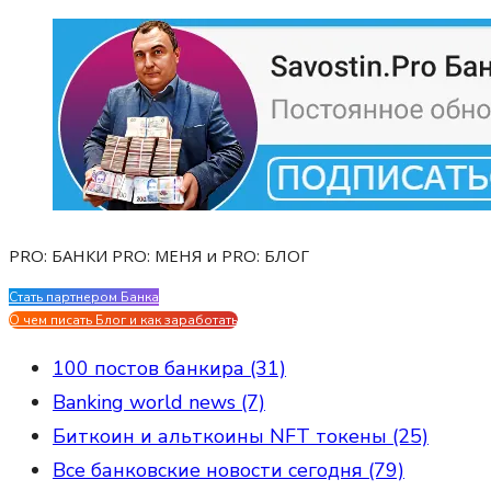
PRO: БАНКИ PRO: МЕНЯ и PRO: БЛОГ
Стать партнером Банка
Evgen Savostin My CV
О чем писать Блог и как заработать
100 постов банкира (31)
Banking world news (7)
Биткоин и альткоины NFT токены (25)
Все банковские новости сегодня (79)