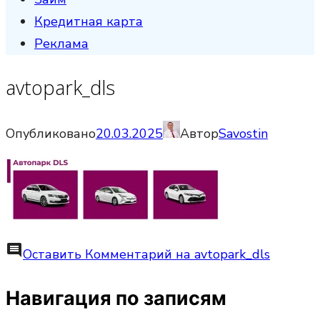
Кредитная карта
Реклама
avtopark_dls
Опубликовано
20.03.2025
Автор
Savostin
comment
Оставить Комментарий
на avtopark_dls
Навигация по записям