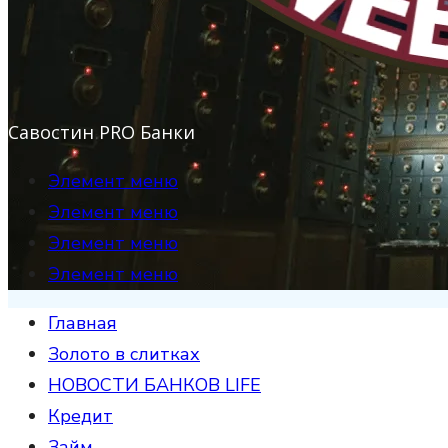
Савостин PRO Банки
Элемент меню
Элемент меню
Элемент меню
Элемент меню
Главная
Золото в слитках
НОВОСТИ БАНКОВ LIFE
Кредит
Займ