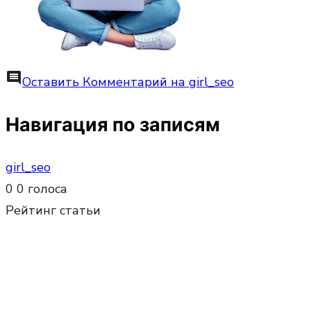
comment
Оставить Комментарий
на girl_seo
Навигация по записям
girl_seo
0
0
голоса
Рейтинг статьи