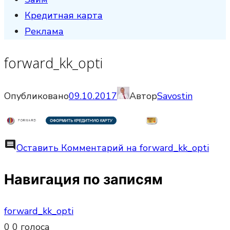
Кредитная карта
Реклама
forward_kk_opti
Опубликовано
09.10.2017
Автор
Savostin
comment
Оставить Комментарий
на forward_kk_opti
Навигация по записям
forward_kk_opti
0
0
голоса