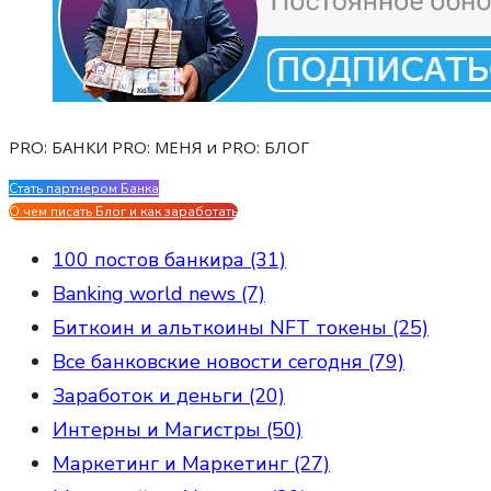
PRO: БАНКИ PRO: МЕНЯ и PRO: БЛОГ
Стать партнером Банка
Evgen Savostin My CV
О чем писать Блог и как заработать
100 постов банкира (31)
Banking world news (7)
Биткоин и альткоины NFT токены (25)
Все банковские новости сегодня (79)
Заработок и деньги (20)
Интерны и Магистры (50)
Маркетинг и Маркетинг (27)