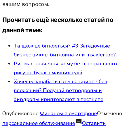
вашим вопросом.
Прочитать ещё несколько статей по
данной теме:
Та щож це бiткоється? #3 Загадочные
бизнес циклы биткоина или Insaider job?
Рис має значення: чому без спеціального
рису не буває смачних суші
Хочешь зарабатывать на крипте без
вложений? Получай ретродропы и
аирдропы криптовалют в тестнете
Опубликовано
Финансы в смартфоне
Отмечено
comment
персональное обслуживание
Оставить