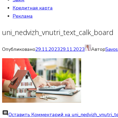
Кредитная карта
Реклама
uni_nedvizh_vnutri_text_calk_board
Опубликовано
29.11.2023
29.11.2023
Автор
Savos
comment
Оставить Комментарий
на uni_nedvizh_vnutri_t