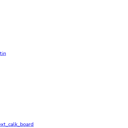
tin
ext_calk_board