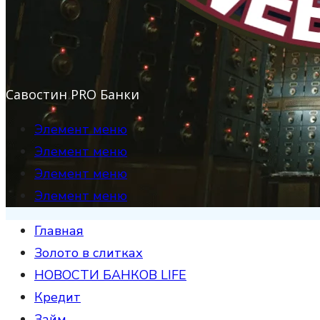
Савостин PRO Банки
Элемент меню
Элемент меню
Элемент меню
Элемент меню
Главная
Золото в слитках
НОВОСТИ БАНКОВ LIFE
Кредит
Займ