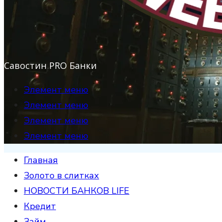
Савостин PRO Банки
Элемент меню
Элемент меню
Элемент меню
Элемент меню
Главная
Золото в слитках
НОВОСТИ БАНКОВ LIFE
Кредит
Займ