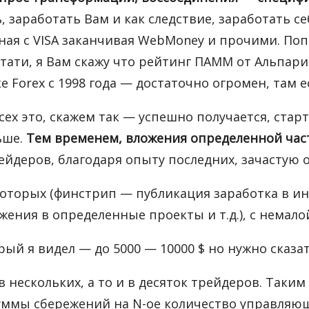
 заработать Вам и как следствие, заработать се
ная с VISA заканчивая WebMoney и прочими. По
стати, я Вам скажу что рейтинг ПАММ от Альпар
 Forex с 1998 года — достаточно огромен, там ес
всех это, скажем так — успешно получается, ста
ьше.
Тем временем, вложения определенной ча
йдеров, благодаря опыту последних, зачастую 
которых (финстрип — публикация заработка в и
жения в определенные проекты и т.д.), с немало
й я видел — до 5000 — 10000 $ но нужно сказать
 нескольких, а то и в десяток трейдеров. Таки
уммы сбережений на N-ое количество управляющи