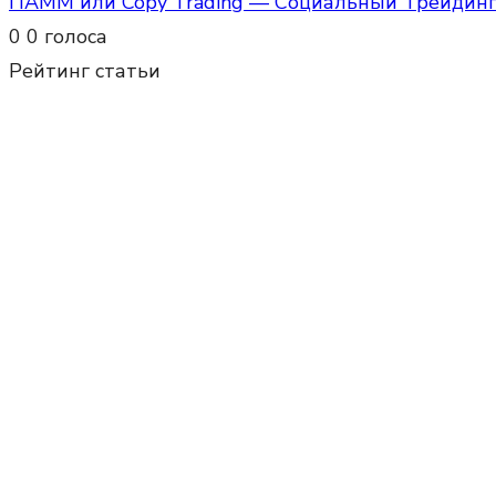
ПАММ или Copy Trading — Социальный Трейдинг:
0
0
голоса
Рейтинг статьи