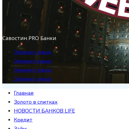
Савостин PRO Банки
Элемент меню
Элемент меню
Элемент меню
Элемент меню
Главная
Золото в слитках
НОВОСТИ БАНКОВ LIFE
Кредит
Займ