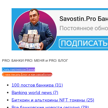
PRO: БАНКИ PRO: МЕНЯ и PRO: БЛОГ
Стать партнером Банка
Evgen Savostin My CV
О чем писать Блог и как заработать
100 постов банкира (31)
Banking world news (7)
Биткоин и альткоины NFT токены (25)
Все банковские новости сегодня (79)