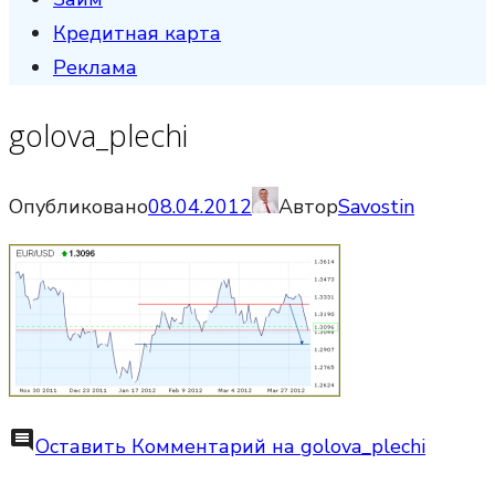
Кредитная карта
Реклама
golova_plechi
Опубликовано
08.04.2012
Автор
Savostin
comment
Оставить Комментарий
на golova_plechi