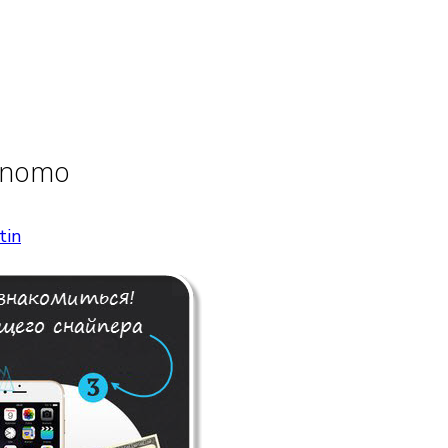
inomo
tin