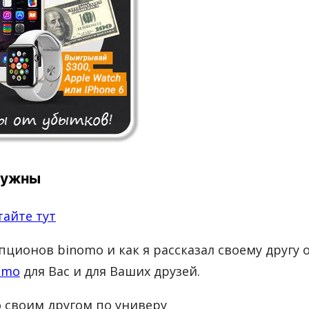
нужны
тайте тут
ционов binomo и как я рассказал своему другу 
omo
для Вас и для Ваших друзей.
о своим другом по универу