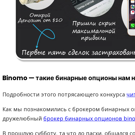
Binomo — такие бинарные опционы нам 
Подробности этого потрясающего конкурса
чи
Как мы познакомились с брокером бинарных оп
дружелюбный
брокер бинарных опционов bin
В прошлую субботу, та что до пасхи, общался с