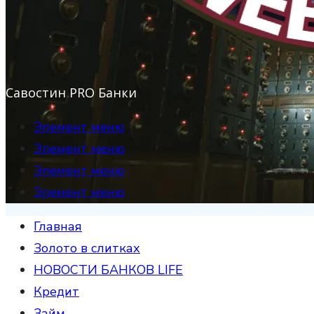
Савостин PRO Банки
Элемент меню
Элемент меню
Элемент меню
Элемент меню
Главная
Золото в слитках
НОВОСТИ БАНКОВ LIFE
Кредит
Займ