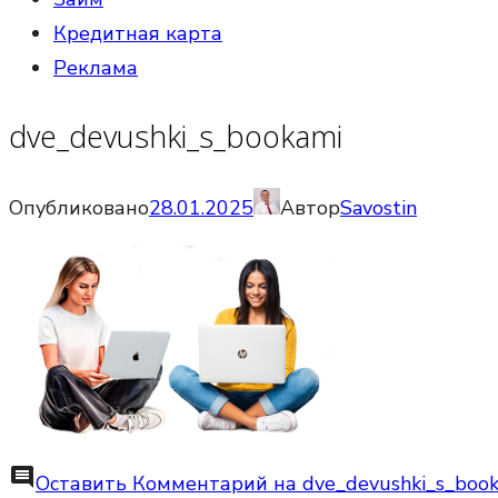
Кредитная карта
Реклама
dve_devushki_s_bookami
Опубликовано
28.01.2025
Автор
Savostin
comment
Оставить Комментарий
на dve_devushki_s_boo