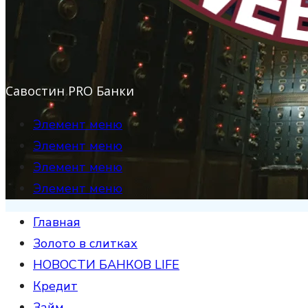
Савостин PRO Банки
Элемент меню
Элемент меню
Элемент меню
Элемент меню
Главная
Золото в слитках
НОВОСТИ БАНКОВ LIFE
Кредит
Займ