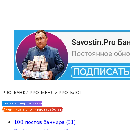
PRO: БАНКИ PRO: МЕНЯ и PRO: БЛОГ
Стать партнером Банка
Evgen Savostin My CV
О чем писать Блог и как заработать
100 постов банкира (31)