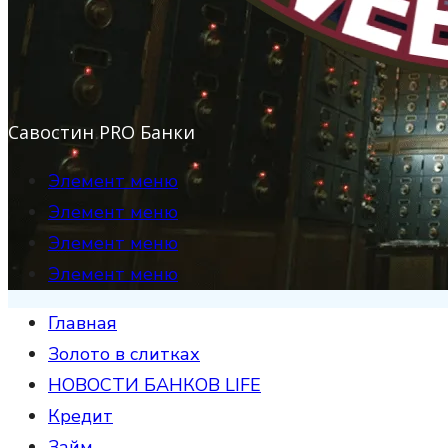
Савостин PRO Банки
Элемент меню
Элемент меню
Элемент меню
Элемент меню
Главная
Золото в слитках
НОВОСТИ БАНКОВ LIFE
Кредит
Займ