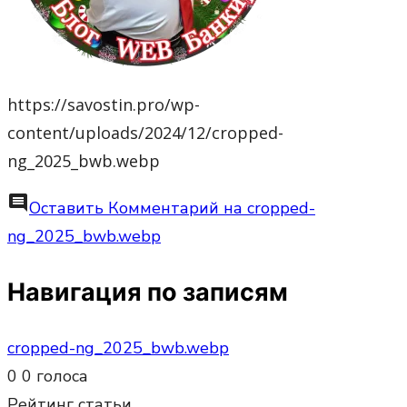
https://savostin.pro/wp-
content/uploads/2024/12/cropped-
ng_2025_bwb.webp
comment
Оставить Комментарий
на cropped-
ng_2025_bwb.webp
Навигация по записям
cropped-ng_2025_bwb.webp
0
0
голоса
Рейтинг статьи