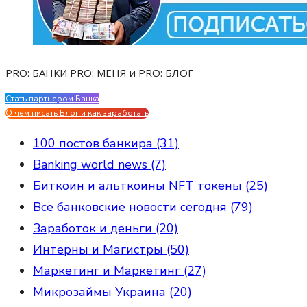
PRO: БАНКИ PRO: МЕНЯ и PRO: БЛОГ
Стать партнером Банка
Evgen Savostin My CV
О чем писать Блог и как заработать
100 постов банкира (31)
Banking world news (7)
Биткоин и альткоины NFT токены (25)
Все банковские новости сегодня (79)
Заработок и деньги (20)
Интерны и Магистры (50)
Маркетинг и Маркетинг (27)
Микрозаймы Украина (20)