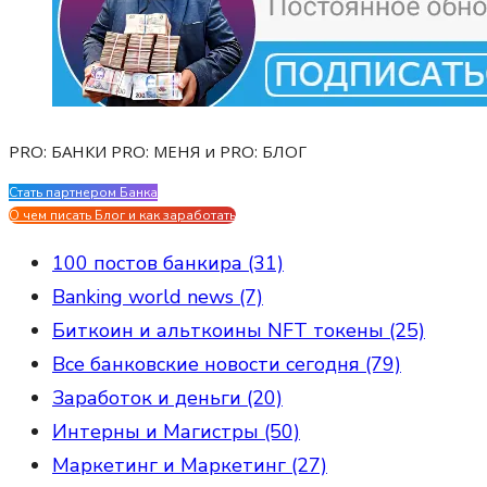
PRO: БАНКИ PRO: МЕНЯ и PRO: БЛОГ
Стать партнером Банка
Evgen Savostin My CV
О чем писать Блог и как заработать
100 постов банкира (31)
Banking world news (7)
Биткоин и альткоины NFT токены (25)
Все банковские новости сегодня (79)
Заработок и деньги (20)
Интерны и Магистры (50)
Маркетинг и Маркетинг (27)