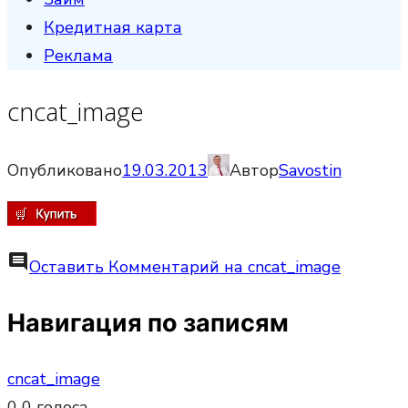
Кредитная карта
Реклама
cncat_image
Опубликовано
19.03.2013
Автор
Savostin
comment
Оставить Комментарий
на cncat_image
Навигация по записям
cncat_image
0
0
голоса