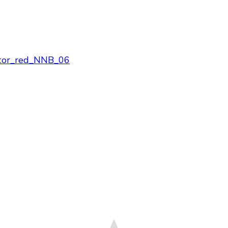
tor_red_NNB_06