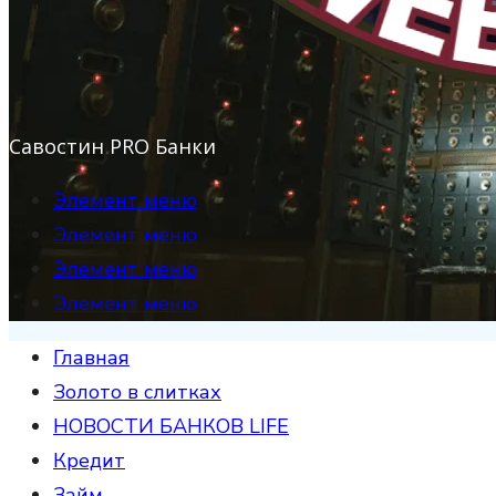
Савостин PRO Банки
Элемент меню
Элемент меню
Элемент меню
Элемент меню
Главная
Золото в слитках
НОВОСТИ БАНКОВ LIFE
Кредит
Займ