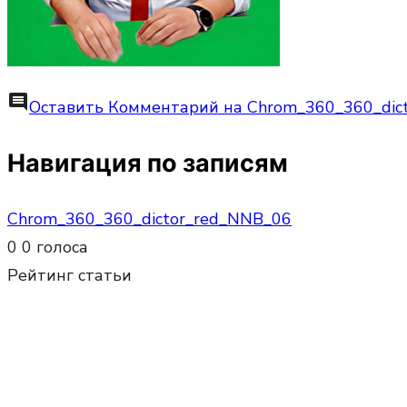
comment
Оставить Комментарий
на Chrom_360_360_dic
Навигация по записям
Chrom_360_360_dictor_red_NNB_06
0
0
голоса
Рейтинг статьи