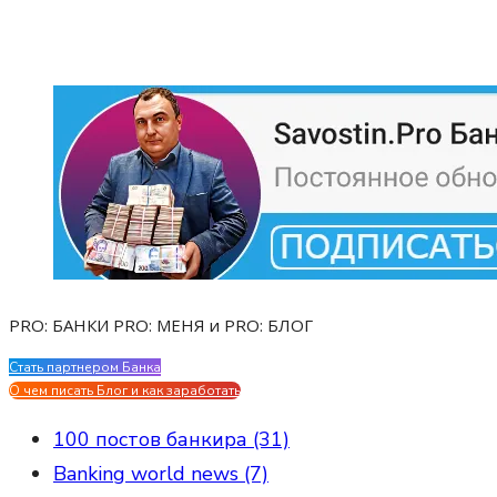
PRO: БАНКИ PRO: МЕНЯ и PRO: БЛОГ
Стать партнером Банка
Evgen Savostin My CV
О чем писать Блог и как заработать
100 постов банкира (31)
Banking world news (7)