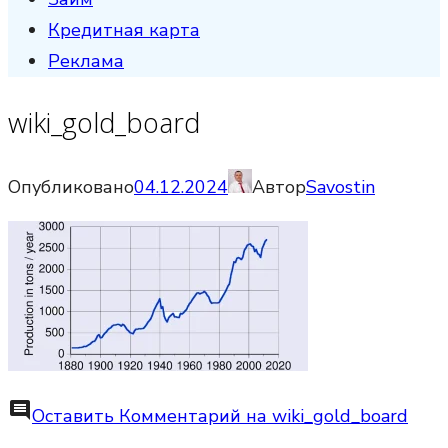
Кредитная карта
Реклама
wiki_gold_board
Опубликовано
04.12.2024
Автор
Savostin
comment
Оставить Комментарий
на wiki_gold_board