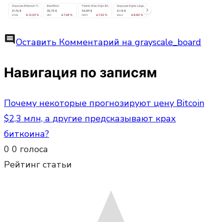
comment
Оставить Комментарий
на grayscale_board
Навигация по записям
Почему некоторые прогнозируют цену Bitcoin
$2,3 млн, а другие предсказывают крах
биткоина?
0
0
голоса
Рейтинг статьи