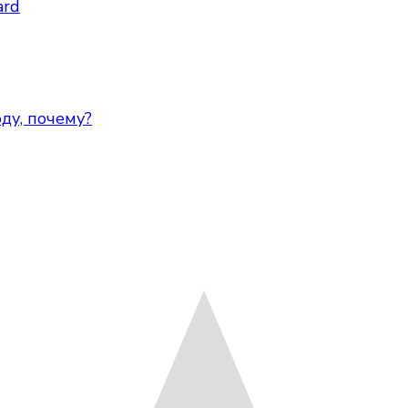
ard
оду, почему?