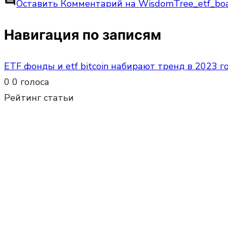
comment
Оставить Комментарий
на WisdomTree_etf_bo
Навигация по записям
ETF фонды и etf bitcoin набирают тренд в 2023 г
0
0
голоса
Рейтинг статьи