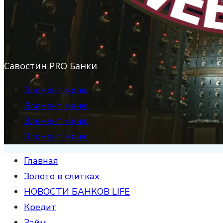
Савостин PRO Банки
Элемент меню
Элемент меню
Элемент меню
Элемент меню
Главная
Золото в слитках
НОВОСТИ БАНКОВ LIFE
Кредит
Займ