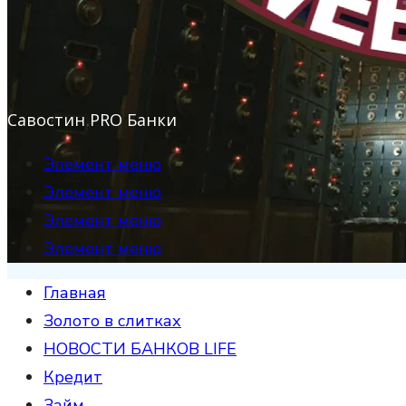
Савостин PRO Банки
Элемент меню
Элемент меню
Элемент меню
Элемент меню
Главная
Золото в слитках
НОВОСТИ БАНКОВ LIFE
Кредит
Займ