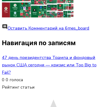
comment
Оставить Комментарий
на 6mes_board
Навигация по записям
47 день президентства Трампа и фондовый
рынок США сегодня — кризис или Too Big to
Fail?
0
0
голоса
Рейтинг статьи