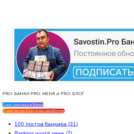
PRO: БАНКИ PRO: МЕНЯ и PRO: БЛОГ
Стать партнером Банка
Evgen Savostin My CV
О чем писать Блог и как заработать
100 постов банкира (31)
Banking world news (7)