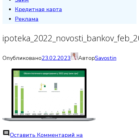
Кредитная карта
Реклама
ipoteka_2022_novosti_bankov_feb_
Опубликовано
23.02.2023
Автор
Savostin
comment
Оставить Комментарий
на