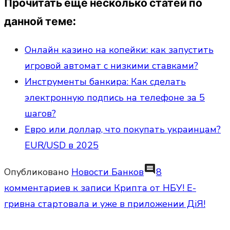
Прочитать ещё несколько статей по
данной теме:
Онлайн казино на копейки: как запустить
игровой автомат с низкими ставками?
Инструменты банкира: Как сделать
электронную подпись на телефоне за 5
шагов?
Евро или доллар, что покупать украинцам?
EUR/USD в 2025
comment
Опубликовано
Новости Банков
8
комментариев
к записи Крипта от НБУ! E-
гривна стартовала и уже в приложении ДіЯ!