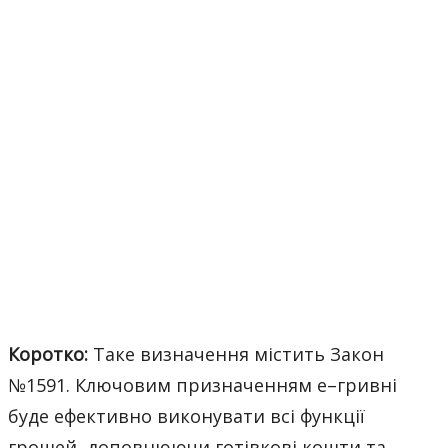
Коротко:
Таке визначення містить Закон
№1591. Ключовим призначенням е–гривні
буде ефективно виконувати всі функції
грошей, доповнюючи готівкові кошти та