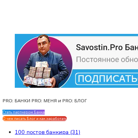
PRO: БАНКИ PRO: МЕНЯ и PRO: БЛОГ
Стать партнером Банка
Evgen Savostin My CV
О чем писать Блог и как заработать
100 постов банкира (31)