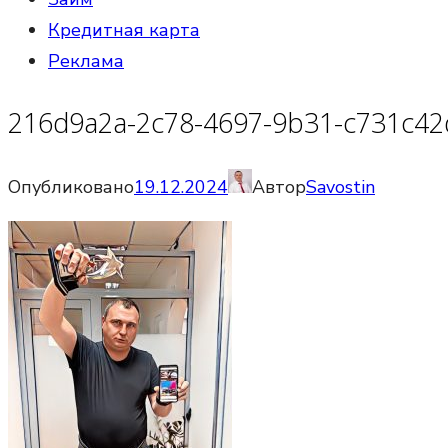
Кредитная карта
Реклама
216d9a2a-2c78-4697-9b31-c731c4
Опубликовано
19.12.2024
Автор
Savostin