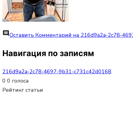
comment
Оставить Комментарий
на 216d9a2a-2c78-469
Навигация по записям
216d9a2a-2c78-4697-9b31-c731c42d0168
0
0
голоса
Рейтинг статьи