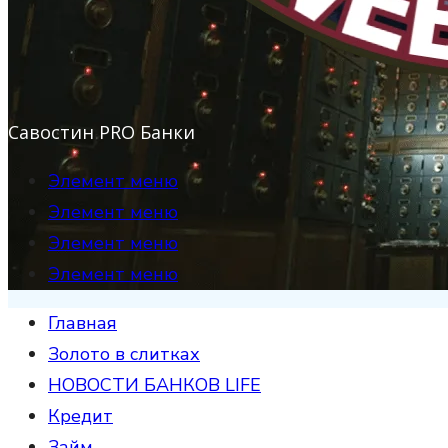
Савостин PRO Банки
Элемент меню
Элемент меню
Элемент меню
Элемент меню
Главная
Золото в слитках
НОВОСТИ БАНКОВ LIFE
Кредит
Займ