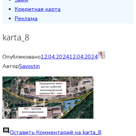
Кредитная карта
Реклама
karta_8
Опубликовано
12.04.2024
12.04.2024
Автор
Savostin
comment
Оставить Комментарий
на karta_8