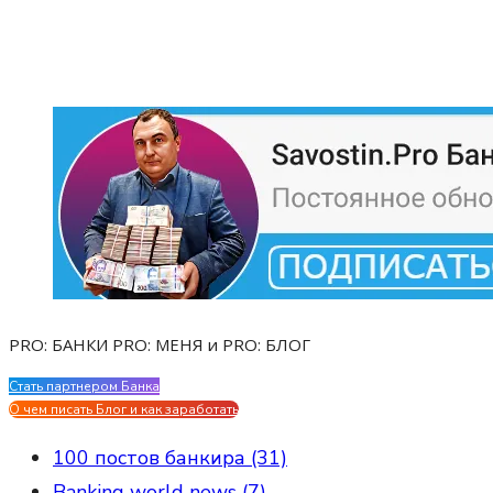
PRO: БАНКИ PRO: МЕНЯ и PRO: БЛОГ
Стать партнером Банка
Evgen Savostin My CV
О чем писать Блог и как заработать
100 постов банкира (31)
Banking world news (7)