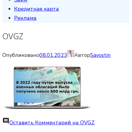
Кредитная карта
Реклама
OVGZ
Опубликовано
08.01.2023
Автор
Savostin
comment
Оставить Комментарий
на OVGZ