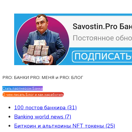
PRO: БАНКИ PRO: МЕНЯ и PRO: БЛОГ
Стать партнером Банка
Evgen Savostin My CV
О чем писать Блог и как заработать
100 постов банкира (31)
Banking world news (7)
Биткоин и альткоины NFT токены (25)