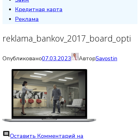
Кредитная карта
Реклама
reklama_bankov_2017_board_opti
Опубликовано
07.03.2023
Автор
Savostin
comment
Оставить Комментарий
на