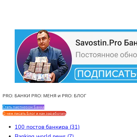
PRO: БАНКИ PRO: МЕНЯ и PRO: БЛОГ
Стать партнером Банка
Evgen Savostin My CV
О чем писать Блог и как заработать
100 постов банкира (31)
Banking world news (7)