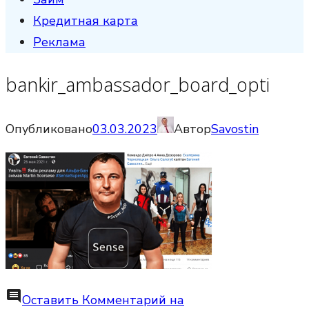
Кредитная карта
Реклама
bankir_ambassador_board_opti
Опубликовано
03.03.2023
Автор
Savostin
comment
Оставить Комментарий
на