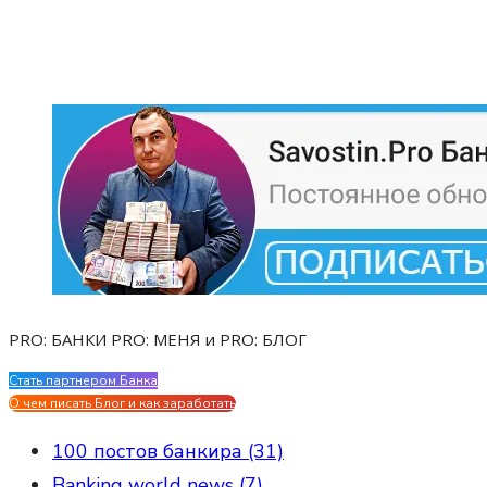
PRO: БАНКИ PRO: МЕНЯ и PRO: БЛОГ
Стать партнером Банка
Evgen Savostin My CV
О чем писать Блог и как заработать
100 постов банкира (31)
Banking world news (7)