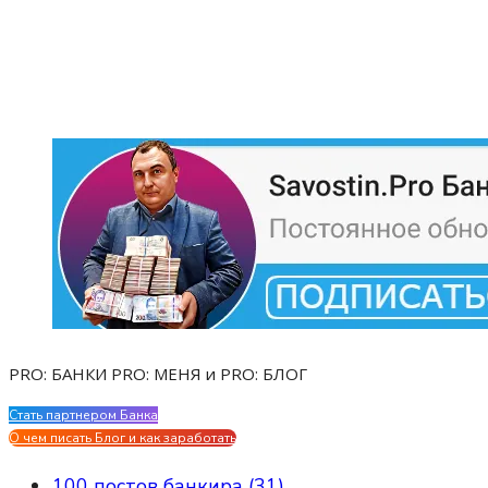
PRO: БАНКИ PRO: МЕНЯ и PRO: БЛОГ
Стать партнером Банка
Evgen Savostin My CV
О чем писать Блог и как заработать
100 постов банкира (31)