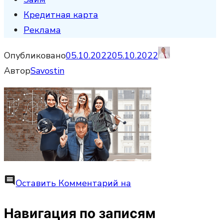
Кредитная карта
Реклама
Опубликовано
05.10.2022
05.10.2022
Автор
Savostin
comment
Оставить Комментарий
на
Навигация по записям