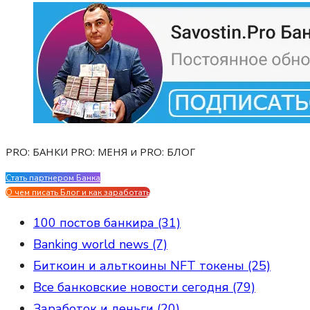
PRO: БАНКИ PRO: МЕНЯ и PRO: БЛОГ
Стать партнером Банка
Evgen Savostin My CV
О чем писать Блог и как заработать
100 постов банкира (31)
Banking world news (7)
Биткоин и альткоины NFT токены (25)
Все банковские новости сегодня (79)
Заработок и деньги (20)