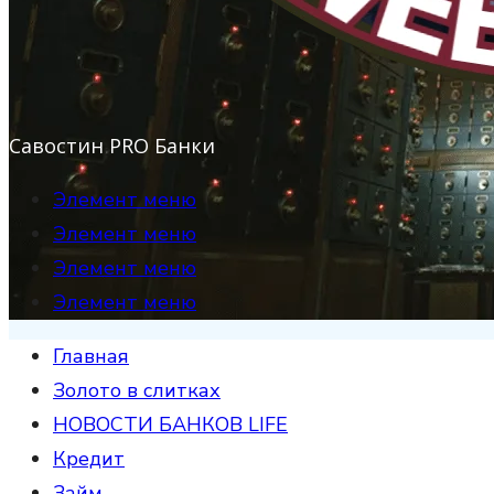
Савостин PRO Банки
Элемент меню
Элемент меню
Элемент меню
Элемент меню
Главная
Золото в слитках
НОВОСТИ БАНКОВ LIFE
Кредит
Займ