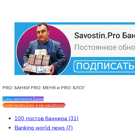
PRO: БАНКИ PRO: МЕНЯ и PRO: БЛОГ
Стать партнером Банка
Evgen Savostin My CV
О чем писать Блог и как заработать
100 постов банкира (31)
Banking world news (7)