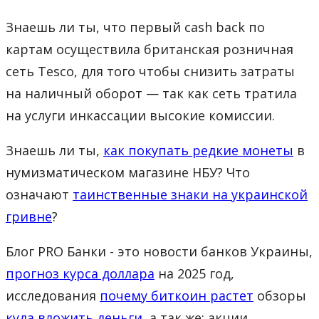
Знаешь ли ты, что первый cash back по
картам осуществила британская розничная
сеть Tesco, для того чтобы снизить затраты
на наличный оборот — так как сеть тратила
на услуги инкассации высокие комиссии.
Знаешь ли ты,
как покупать редкие монеты
в
нумизматическом магазине НБУ? Что
означают
таинственные знаки на украинской
гривне
?
Блог PRO Банки - это новости банков Украины,
прогноз курса доллара
на 2025 год,
исследования
почему биткоин растет
обзоры
куда вложить деньги
, а так же: акции,