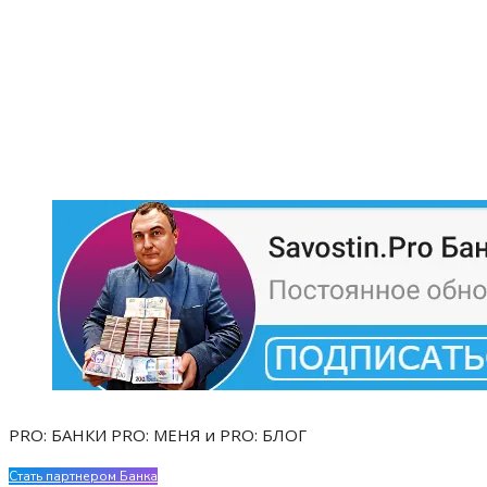
PRO: БАНКИ PRO: МЕНЯ и PRO: БЛОГ
Стать партнером Банка
Evgen Savostin My CV