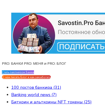
PRO: БАНКИ PRO: МЕНЯ и PRO: БЛОГ
Стать партнером Банка
Evgen Savostin My CV
О чем писать Блог и как заработать
100 постов банкира (31)
Banking world news (7)
Биткоин и альткоины NFT токены (25)