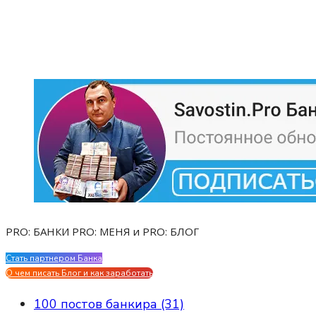
PRO: БАНКИ PRO: МЕНЯ и PRO: БЛОГ
Стать партнером Банка
Evgen Savostin My CV
О чем писать Блог и как заработать
100 постов банкира (31)