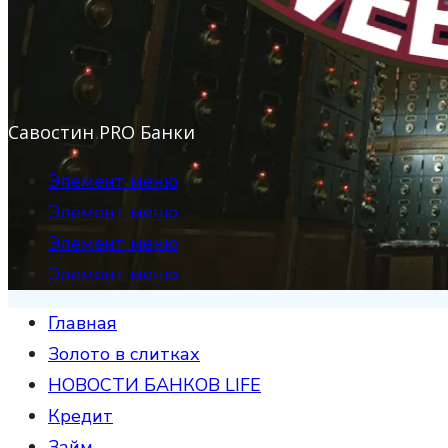
Савостин PRO Банки
Элемент меню
Элемент меню
Элемент меню
Элемент меню
Главная
Золото в слитках
НОВОСТИ БАНКОВ LIFE
Кредит
Займ