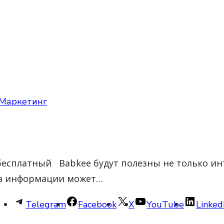
 Маркетинг
 бесплатный Babkee будут полезны не только и
ра информации может…
Telegram
Facebook
X
YouTube
Linked